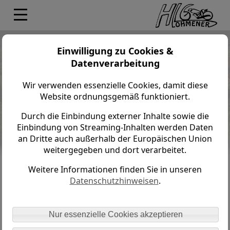
Lohmener HL6 > Kontakt
Einwilligung zu Cookies &
Datenverarbeitung
Kontakt und Anreise
Wir verwenden essenzielle Cookies, damit diese
Lohmener HL6 e.V.
Website ordnungsgemäß funktioniert.
Herrenleite 6
Durch die Einbindung externer Inhalte sowie die
01847 Lohmen
Einbindung von Streaming-Inhalten werden Daten
an Dritte auch außerhalb der Europäischen Union
www.lohmener-hl6.de
weitergegeben und dort verarbeitet.
info@lohmener-hl6.de
Weitere Informationen finden Sie in unseren
https://m.facebook.com/Lohmener/
Datenschutzhinweisen
.
https://www.instagram.com/lohmenerhl6/
Nur essenzielle Cookies akzeptieren