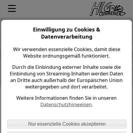
Lohmener HL6 > Datenschutz
Einwilligung zu Cookies &
Datenverarbeitung
Datenschutzerklärung
Wir verwenden essenzielle Cookies, damit diese
1. DATENSCHUTZ AUF EINEN BLICK
Website ordnungsgemäß funktioniert.
ALLGEMEINE HINWEISE
Durch die Einbindung externer Inhalte sowie die
Die folgenden Hinweise geben einen einfachen
Einbindung von Streaming-Inhalten werden Daten
Überblick darüber, was mit Ihren personenbezogenen
an Dritte auch außerhalb der Europäischen Union
Daten passiert, wenn Sie unsere Website besuchen.
weitergegeben und dort verarbeitet.
Personenbezogene Daten sind alle Daten, mit denen Sie
persönlich identifiziert werden können. Ausführliche
Weitere Informationen finden Sie in unseren
Informationen zum Thema Datenschutz entnehmen Sie
Datenschutzhinweisen
.
unserer unter diesem Text aufgeführten
Datenschutzerklärung.
Nur essenzielle Cookies akzeptieren
DATENERFASSUNG AUF UNSERER WEBSITE