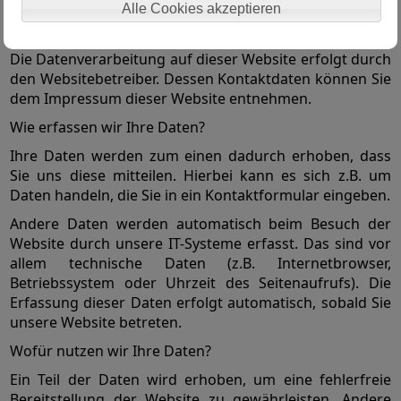
Wer ist verantwortlich für die Datenerfassung auf
Alle Cookies akzeptieren
dieser Website?
Die Datenverarbeitung auf dieser Website erfolgt durch
den Websitebetreiber. Dessen Kontaktdaten können Sie
dem Impressum dieser Website entnehmen.
Wie erfassen wir Ihre Daten?
Ihre Daten werden zum einen dadurch erhoben, dass
Sie uns diese mitteilen. Hierbei kann es sich z.B. um
Daten handeln, die Sie in ein Kontaktformular eingeben.
Andere Daten werden automatisch beim Besuch der
Website durch unsere IT-Systeme erfasst. Das sind vor
allem technische Daten (z.B. Internetbrowser,
Betriebssystem oder Uhrzeit des Seitenaufrufs). Die
Erfassung dieser Daten erfolgt automatisch, sobald Sie
unsere Website betreten.
Wofür nutzen wir Ihre Daten?
Ein Teil der Daten wird erhoben, um eine fehlerfreie
Bereitstellung der Website zu gewährleisten. Andere