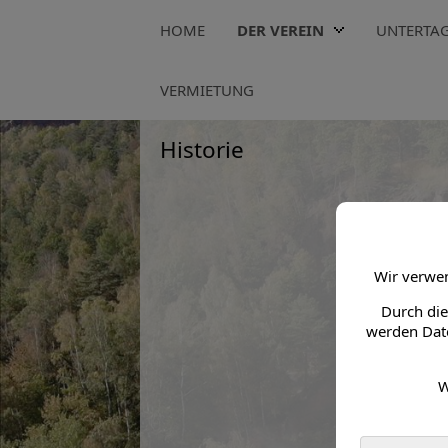
HOME
DER VEREIN
UNTERTA
Lohmener HL6 > Der Verein > Historie
VERMIETUNG
Historie
Wir verwen
Durch die
werden Date
W