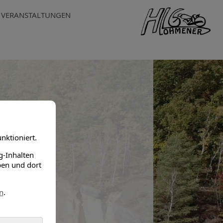
VERANSTALTUNGEN
nktioniert.
g-Inhalten
ben und dort
n
.